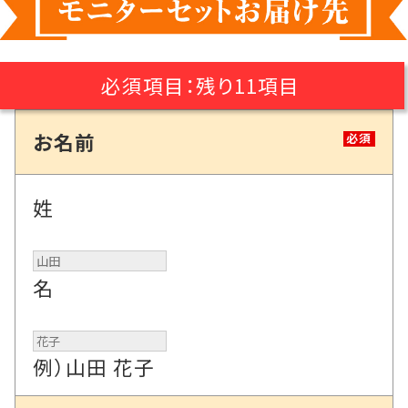
必須項目：
残り
11
項目
お名前
必須
姓
名
例）山田 花子